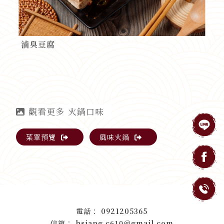
滷臭豆腐
火鍋口味
菜單預覽
風味火鍋
0921205365
hsiang.c610@gmail.com